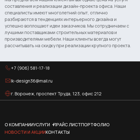
составления и реализации дизайн-проекта офиса. Наши
специалисты имеют многолетний опыт, отлично
разбираются в тенденциях интерьерного дизайна и
успешно воплощают идеи заказчиков. Мы сотрудничаем с
лучшими поставщиками строительных материалов и
производителями мебели. Наши клиенты всегда могут
рассчитывать на скидку при реализации крупного проекта.
+7 (906) 581-17-18
lk-design36@mail.ru
г. Воронеж, проспект Труда, 123, офис 212
О КОМПАНИИ
УСЛУГИ
ПРАЙС ЛИСТ
ПОРТФОЛИО
НОВОСТИ И АКЦИИ
КОНТАКТЫ