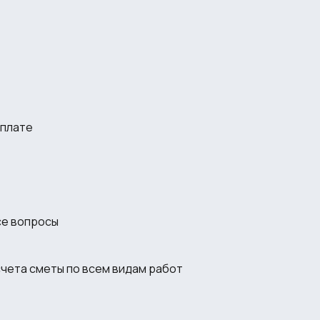
оплате
се вопросы
счета сметы по всем видам работ