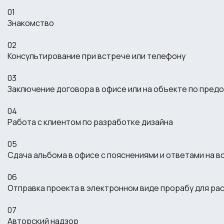
01
Знакомство
02
Консультирование при встрече или телефону
03
Заключение договора в офисе или на объекте по пред
04
Работа с клиентом по разработке дизайна
05
Сдача альбома в офисе с пояснениями и ответами на в
06
Отправка проекта в электронном виде прорабу для ра
07
Авторский надзор