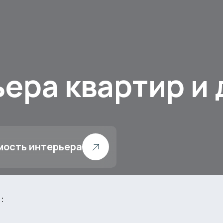
ера квартир и
мость интерьера
: